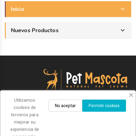
Inicio
Nuevos Productos
Información
Utilizamos
No aceptar
Permitir cookies
cookies de
Información De La Tienda
terceros para
mejorar su
experiencia de
Sigue Nuestro Newsletter