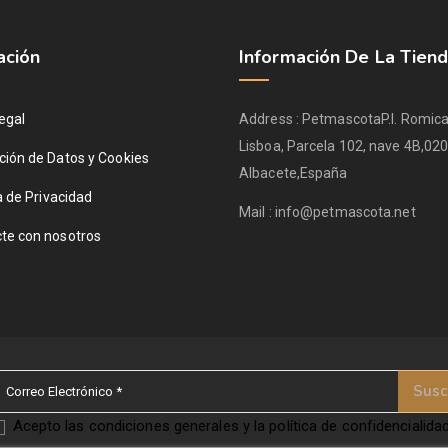
ación
Información De La Tien
egal
Address :
Petmascota
P.I. Romica
Lisboa, Parcela 102, nave 4B,
020
ción de Datos y Cookies
Albacete,
España
a de Privacidad
Mail :
info@petmascota.net
te con nosotros
Acepto las condiciones generales y la política de confidencialida