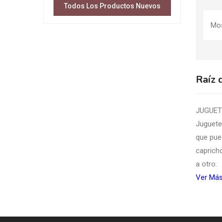
Todos Los Productos Nuevos
Mos
Raíz 
JUGUET
Juguete
que pued
caprich
a otro.
Ver Más.