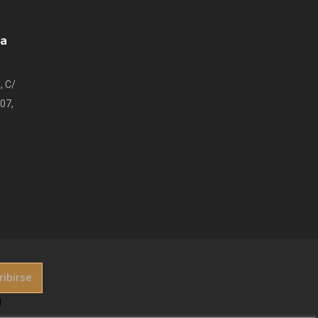
da
, C/
07,
d