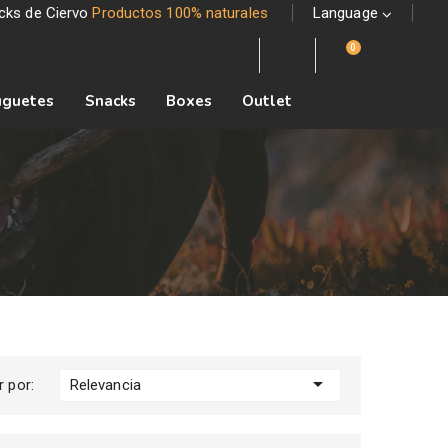
acks de Ciervo
Productos 100% naturales
Language
0
uguetes
Snacks
Boxes
Outlet

Relevancia
 por: