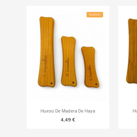
NUEVO
Hueso De Madera De Haya
H
4,49 €