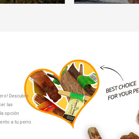
ñero! Descubre
cer las
la opción
ento a tu perro.