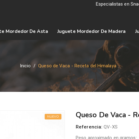
Especialistas en Sn
te Mordedor De Asta
Juguete Mordedor De Madera
J
Inicio
Queso de Vaca - Receta del Himalaya
Queso De Vaca - R
NUEVO
Referencia:
QV-XS
Peso aproximado en gramos: