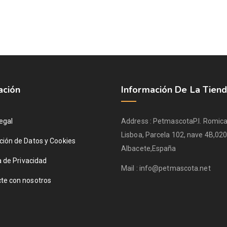
ación
Información De La Tien
egal
Address :
Petmascota
P.I. Romica
Lisboa, Parcela 102, nave 4B,
020
ción de Datos y Cookies
Albacete,
España
a de Privacidad
Mail :
info@petmascota.net
te con nosotros