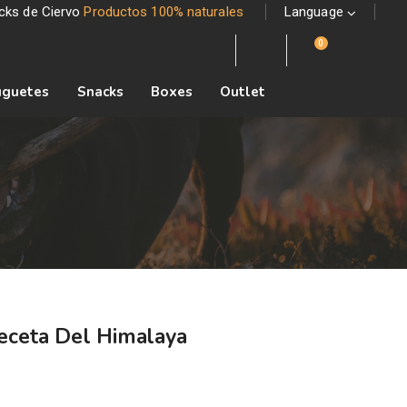
acks de Ciervo
Productos 100% naturales
Language
0
uguetes
Snacks
Boxes
Outlet
eceta Del Himalaya