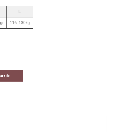
L
gr
116-130/g
arrito