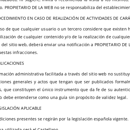
o. PROPIETARIO DE LA WEB no se responsabiliza del establecimient
CEDIMIENTO EN CASO DE REALIZACIÓN DE ACTIVIDADES DE CARÁ
aso de que cualquier usuario o un tercero considere que existen he
tilización de cualquier contenido y/o de la realización de cualqui
s del sitio web, deberá enviar una notificación a PROPIETARIO D
uestas infracciones.
BLICACIONES
mación administrativa facilitada a través del sitio web no sustituy
ciones generales y actos que tengan que ser publicados formalme
s, que constituyen el único instrumento que da fe de su autenti
eb debe entenderse como una guía sin propósito de validez legal.
GISLACIÓN APLICABLE
diciones presentes se regirán por la legislación española vigente.
a utilizada será el Castellano.