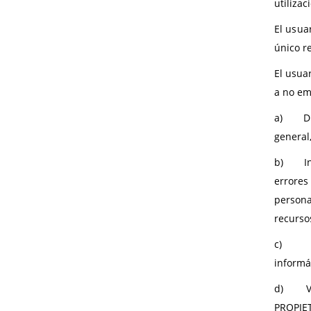
utiliza
El usua
único r
El usua
a no em
a) Difu
general,
b) Intr
errores
persona
recurso
c) Int
informá
d) Vuln
PROPIET