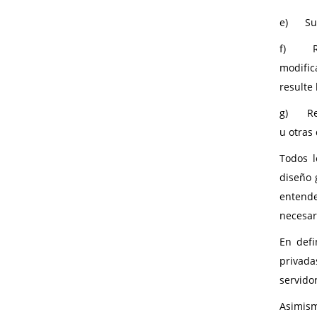
e) Supl
f) Repr
modific
resulte
g) Reca
u otras
Todos l
diseño 
entende
necesar
En defi
privada
servido
Asimism