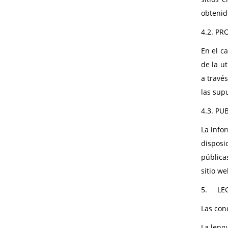
obtenid
4.2.
PRO
En el c
de la u
a travé
las sup
4.3.
PU
La infor
disposi
pública
sitio w
5.
LE
Las con
La lengu