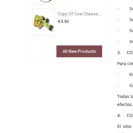
· Su d
Copy Of Cow Cheese
-...
· Su C
€3.30
· Su do
· Inscr
All New Products
3.
CO
Para co
· Emai
· Corre
Todas l
efectos
4.
CO
El siti