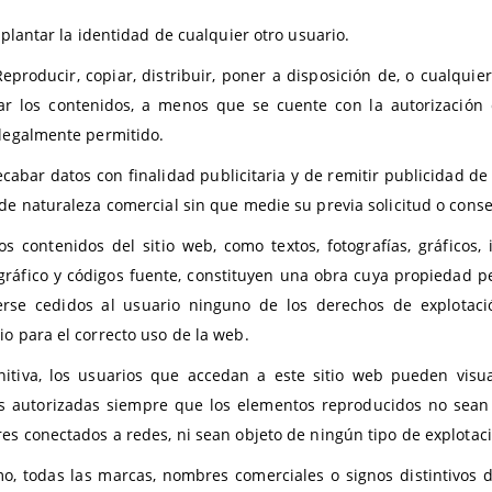
antar la identidad de cualquier otro usuario.
oducir, copiar, distribuir, poner a disposición de, o cualquie
ar los contenidos, a menos que se cuente con la autorización d
 legalmente permitido.
bar datos con finalidad publicitaria y de remitir publicidad de
 de naturaleza comercial sin que medie su previa solicitud o cons
os contenidos del sitio web, como textos, fotografías, gráficos,
gráfico y códigos fuente, constituyen una obra cuya propiedad
rse cedidos al usuario ninguno de los derechos de explotaci
io para el correcto uso de la web.
nitiva, los usuarios que accedan a este sitio web pueden visua
s autorizadas siempre que los elementos reproducidos no sean c
res conectados a redes, ni sean objeto de ningún tipo de explotac
o, todas las marcas, nombres comerciales o signos distintivos 