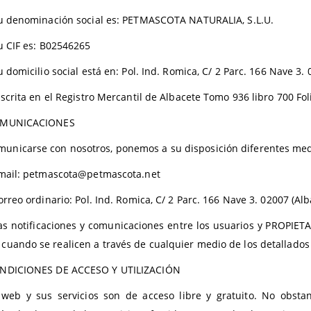
enominación social es: PETMASCOTA NATURALIA, S.L.U.
IF es: B02546265
micilio social está en: Pol. Ind. Romica, C/ 2 Parc. 166 Nave 3. 
ita en el Registro Mercantil de Albacete Tomo 936 libro 700 Foli
MUNICACIONES
municarse con nosotros, ponemos a su disposición diferentes med
l: petmascota@petmascota.net
o ordinario: Pol. Ind. Romica, C/ 2 Parc. 166 Nave 3. 02007 (Alb
as notificaciones y comunicaciones entre los usuarios y PROPIET
, cuando se realicen a través de cualquier medio de los detallado
NDICIONES DE ACCESO Y UTILIZACIÓN
o web y sus servicios son de acceso libre y gratuito. No obs