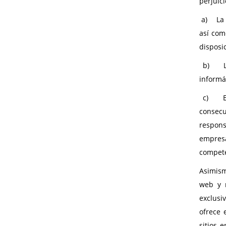
perjuic
a) La i
así com
disposic
b) La 
informá
c) El i
consecu
respon
empresa
competen
Asimism
web y 
exclusi
ofrece 
sitios 