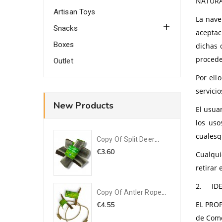
NATURAL
Artisan Toys
La nave
Snacks
aceptac
Boxes
dichas 
procede
Outlet
Por ell
servicio
New Products
El usua
los uso
cualesq
Copy Of Split Deer
Antler...
€3.60
Cualqui
retirar
2.
ID
Copy Of Antler Rope
Chew...
EL PROP
€4.55
de Come