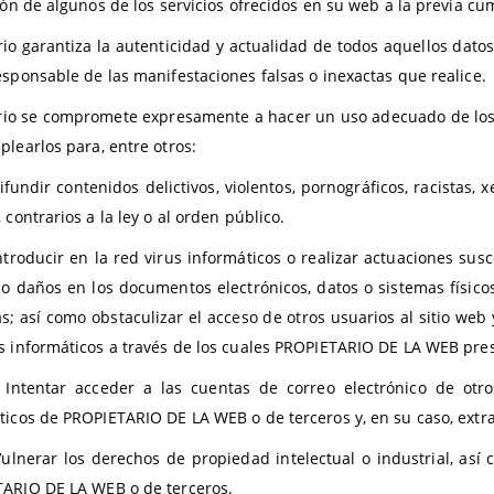
ción de algunos de los servicios ofrecidos en su web a la previa 
rio garantiza la autenticidad y actualidad de todos aquellos da
esponsable de las manifestaciones falsas o inexactas que realice.
rio se compromete expresamente a hacer un uso adecuado de los
plearlos para, entre otros:
ndir contenidos delictivos, violentos, pornográficos, racistas, x
 contrarios a la ley o al orden público.
oducir en la red virus informáticos o realizar actuaciones susce
 o daños en los documentos electrónicos, datos o sistemas físic
s; así como obstaculizar el acceso de otros usuarios al sitio web
s informáticos a través de los cuales PROPIETARIO DE LA WEB prest
entar acceder a las cuentas de correo electrónico de otros 
ticos de PROPIETARIO DE LA WEB o de terceros y, en su caso, extr
erar los derechos de propiedad intelectual o industrial, así c
ARIO DE LA WEB o de terceros.