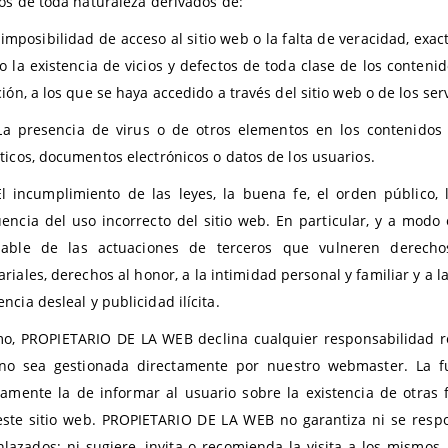
ios de toda naturaleza derivados de:
mposibilidad de acceso al sitio web o la falta de veracidad, exact
o la existencia de vicios y defectos de toda clase de los conteni
ión, a los que se haya accedido a través del sitio web o de los ser
presencia de virus o de otros elementos en los contenidos q
ticos, documentos electrónicos o datos de los usuarios.
ncumplimiento de las leyes, la buena fe, el orden público, lo
encia del uso incorrecto del sitio web. En particular, y a mod
sable de las actuaciones de terceros que vulneren derechos 
riales, derechos al honor, a la intimidad personal y familiar y a 
cia desleal y publicidad ilícita.
o, PROPIETARIO DE LA WEB declina cualquier responsabilidad re
no sea gestionada directamente por nuestro webmaster. La f
vamente la de informar al usuario sobre la existencia de otras
este sitio web. PROPIETARIO DE LA WEB no garantiza ni se respo
enlazados; ni sugiere, invita o recomienda la visita a los mismo