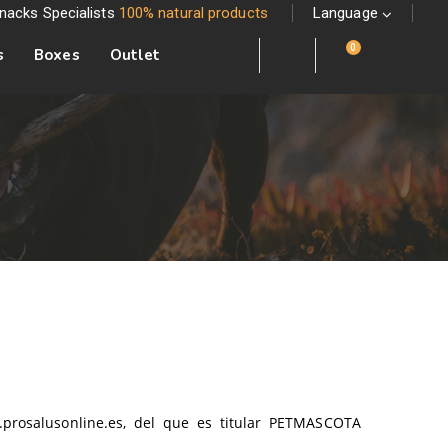
nacks Specialists
100% natural products
Language
0
s
Boxes
Outlet
w.prosalusonline.es, del que es titular PETMASCOTA