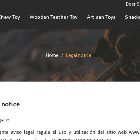
Deer S
Chew Toy
Wooden Teether Toy
Artisan Toys
Snack
Home
Legal notice
 notice
JETO
ente aviso legal regula el uso y utilización del sitio web ww