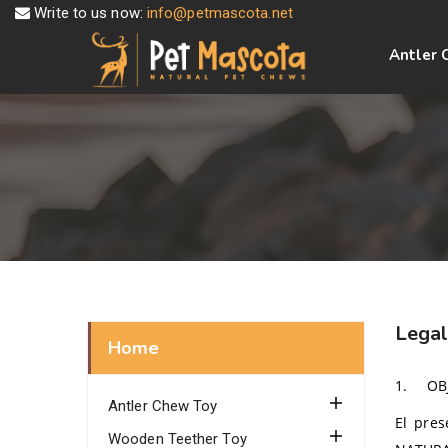
Write to us now:
info@petmascota.net
Antler 
Legal
Home
1.
OB
Antler Chew Toy
El pres
Wooden Teether Toy