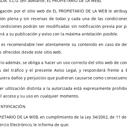
IA, S.L.U. (en adelante, EL PROPIETARIO DE LA WEB).
gación por el sitio web de EL PROPIETARIO DE LA WEB le atribu
ión plena y sin reservas de todas y cada una de las condiciones
condiciones podrán ser modificadas sin notificación previa por
rá a su publicación y aviso con la máxima antelación posible.
o es recomendable leer atentamente su contenido en caso de des
s ofrecidos desde este sitio web.
rio además, se obliga a hacer un uso correcto del sitio web de con
s del tráfico y el presente Aviso Legal, y responderá frente 
uiera daños y perjuicios que pudieran causarse como consecuenci
er utilización distinta a la autorizada está expresamente proh
 el acceso y su uso en cualquier momento.
ENTIFICACIÓN
IETARIO DE LA WEB, en cumplimiento de la Ley 34/2002, de 11 de ju
rcio Electrónico, le informa de que: