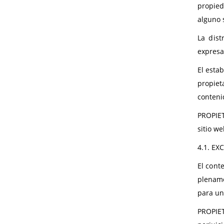
propied
alguno 
La dist
expresa
El esta
propiet
conteni
PROPIET
sitio w
4.1.
EXC
El cont
plename
para un
PROPIET