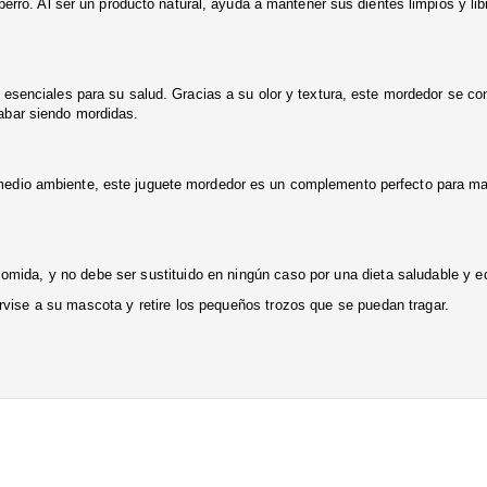
 perro. Al ser un producto natural, ayuda a mantener sus dientes limpios y l
 esenciales para su salud. Gracias a su olor y textura, este mordedor se con
abar siendo mordidas.
medio ambiente, este
juguete
mordedor es un complemento perfecto para mante
ida, y no debe ser sustituido en ningún caso por una dieta saludable y eq
vise a su mascota y retire los pequeños trozos que se puedan tragar.