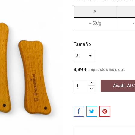
S
~50/g
~
Tamaño
4,49 €
Impuestos incluidos
Añadir Al C