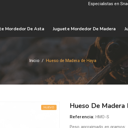
Especialistas en Sn
te Mordedor De Asta
Juguete Mordedor De Madera
J
Inicio
Hueso de Madera de Haya
Hueso De Madera 
NUEVO
Referencia:
HMO-S
Peso aproximado en gramos: