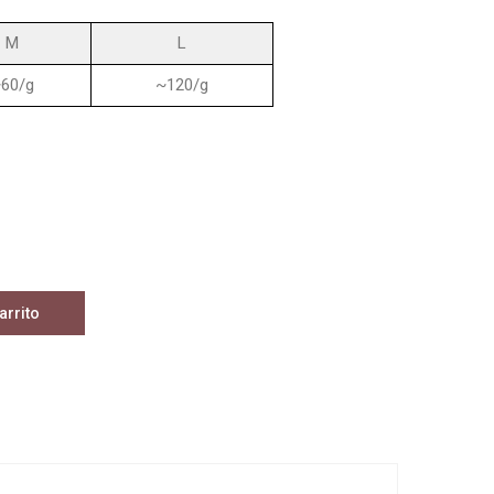
M
L
60/g
~120/g
arrito