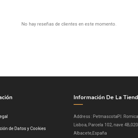
No hay reseñas de clientes en este momento.
ación
Información De La Tien
egal
Address :
Petmascota
P.I. Romica
Lisboa, Parcela 102, nave 4B,
020
ción de Datos y Cookies
Albacete,
España