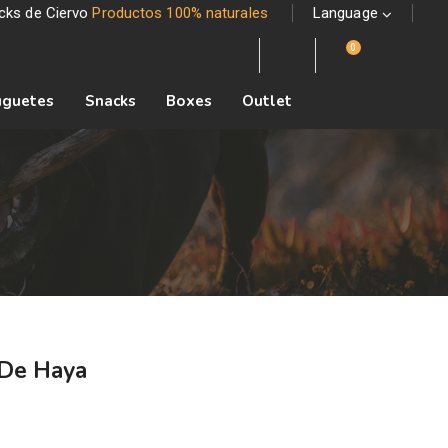
acks de Ciervo
Productos 100% naturales
Language
0
uguetes
Snacks
Boxes
Outlet
De Haya