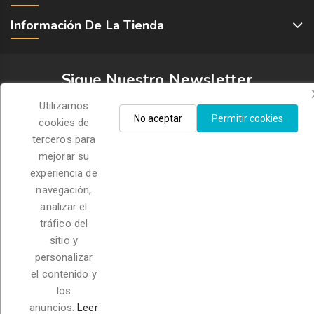
Información De La Tienda
Sigue Nuestro Newsletter
Utilizamos
No aceptar
Permitir cookies
cookies de
terceros para
mejorar su
experiencia de
Acepto las condiciones generales y la política de
navegación,
confidencialidad
analizar el
tráfico del
sitio y
personalizar
© 2026 - Petmascota. Todos los derechos reservados
el contenido y
los
anuncios.
Leer