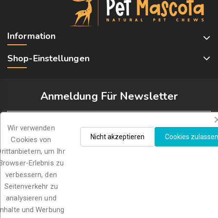
Information
Shop-Einstellungen
Anmeldung Für Newsletter
Wir verwenden
Nicht akzeptieren
Cookies zulasse
Cookies von
Drittanbietern, um Ihr
Ich akzeptiere die Allgemeinen Geschäftsbedingungen und
Browser-Erlebnis zu
die Datenschutzrichtlinie
verbessern, den
Seitenverkehr zu
analysieren und
Inhalte und Werbung