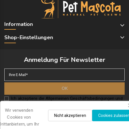
Information
Shop-Einstellungen
Anmeldung Für Newsletter
Ich akzeptiere die Allgemeinen Geschäftsbedingungen und
die Datenschutzrichtlinie
Wir verwenden
Nicht akzeptieren
Cookies zulasse
Cookies von
Drittanbietern, um Ihr